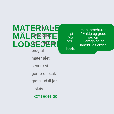
MATERIALE
Hvis du som
Hent
Hent brochuren
pixibogen
”Fakta og gode
MÅLRETTET
myndighed
”kort og godt
råd om
om udtagning
udtagning af
LODSEJERE
gerne vil gøre
af
landbrugsjorder”
landbrugsjord”
brug af
materialet,
sender vi
gerne en stak
gratis ud til jer
– skriv til
likt@seges.dk